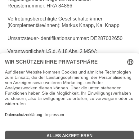
Registernummer: HRA 84886
Vertretungsberechtigte Gesellschafter/innen
(Komplementäre/innen): Markus Knapp, Kai Knapp
Umsatzsteuer-Identifikationsnummer: DE287032650
Verantwortliche/r i.S.d. § 18 Abs. 2 MStV:
Markus Knapp, Pelarstraße 7, 64720 Michelstadt
Wir sind zur Teilnahme an einem
Streitbeilegungsverfahren vor einer
Verbraucherschlichtungsstelle weder verpflichtet noch
bereit.
Mitglied der Initiative "Fairness im Handel".
Nähere Informationen:
https://www.fairness-
im-handel.de